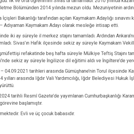
ğdu. İlk ve orta öğrenimini Sivas’ta tamamladı. 2010 yılında kazand
İncesu
şletme Bölümünden 2014 yılında mezun oldu. Mezuniyetinin ardında
Kocasinan
a İçişleri Bakanlığı tarafından açılan Kaymakam Adaylığı sınavın
 – Adıyaman Kaymakam Adayı olarak mesleğe intisap etti.
Melikgazi
inde iki ay süreyle il merkez stajını tamamladı. Ardından Ankara’nı
amladı. Sivas’ın Hafik ilçesinde sekiz ay süreyle Kaymakam Vekil
müfettişi refakatinde beş hafta süreyle Mülkiye Teftiş Stajını ta
i’nde sekiz ay süreyle İngilizce dil eğitimi aldı ve İngiltere’de y
– 04.09.2021 tarihleri arasında Gümüşhane’nin Torul ilçesinde K
 yılları arasında Iğdır Vali Yardımcılığı, Iğdır Belediyesi Hukuk İ
yürüttü.
024 tarihli Resmî Gazete’de yayımlanan Cumhurbaşkanlığı Kararn
görevine başlamıştır.
lmektedir. Evli ve üç çocuk babasıdır.