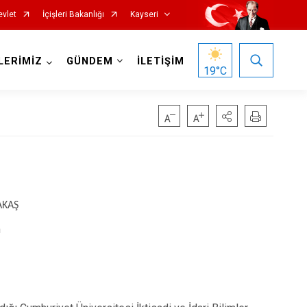
evlet
İçişleri Bakanlığı
Kayseri
LERİMİZ
GÜNDEM
İLETİŞİM
19
°C
Özvatan
AKAŞ
Pınarbaşı
m
Sarıoğlan
Sarız
Talas