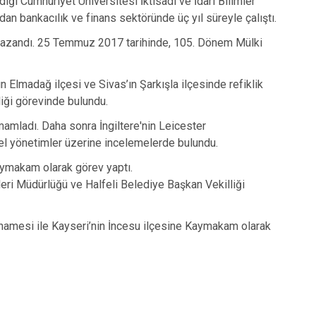
ığı Cumhuriyet Üniversitesi İktisadi ve İdari Bilimler
Tomarza
n bankacılık ve finans sektöründe üç yıl süreyle çalıştı.
Yahyalı
ı kazandı. 25 Temmuz 2017 tarihinde, 105. Dönem Mülki
Yeşilhisar
n Elmadağ ilçesi ve Sivas’ın Şarkışla ilçesinde refiklik
liği görevinde bulundu.
mamladı. Daha sonra İngiltere'nin Leicester
erel yönetimler üzerine incelemelerde bulundu.
aymakam olarak görev yaptı.
şleri Müdürlüğü ve Halfeli Belediye Başkan Vekilliği
amesi ile Kayseri’nin İncesu ilçesine Kaymakam olarak