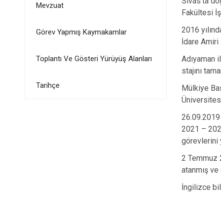
Sivas’ta do
Mevzuat
Fakültesi İ
2016 yılınd
Görev Yapmış Kaymakamlar
İdare Amiri
Toplantı Ve Gösteri Yürüyüş Alanları
Adıyaman il
stajını tam
Tarihçe
Mülkiye Baş
Üniversites
26.09.2019 
2021 – 2024
görevlerini 
2 Temmuz 2
atanmış ve 
İngilizce bi