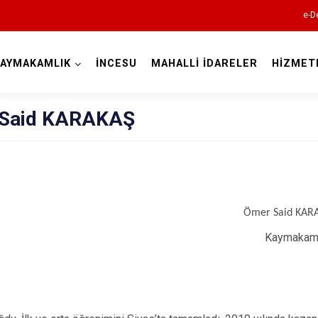
e-D
AYMAKAMLIK
İNCESU
MAHALLİ İDARELER
HİZMET
Kayseri
Said KARAKAŞ
Akkışla
Ömer Said KAR
Bünyan
Kaymaka
Develi
Felahiye
Hacılar