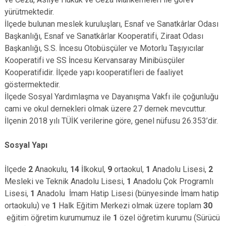
yürütmektedir.
İlçede bulunan meslek kuruluşları, Esnaf ve Sanatkârlar Odası
Başkanlığı, Esnaf ve Sanatkârlar Kooperatifi, Ziraat Odası
Başkanlığı, S.S. İncesu Otobüsçüler ve Motorlu Taşıyıcılar
Kooperatifi ve SS İncesu Kervansaray Minibüsçüler
Kooperatifidir. İlçede yapı kooperatifleri de faaliyet
göstermektedir.
İlçede Sosyal Yardımlaşma ve Dayanışma Vakfı ile çoğunluğu
cami ve okul dernekleri olmak üzere 27 dernek mevcuttur.
İlçenin 2018 yılı TÜİK verilerine göre, genel nüfusu 26.353’dir.
Sosyal Yapı
İlçede
2
Anaokulu,
14
İlkokul,
9
ortaokul,
1
Anadolu Lisesi,
2
Mesleki ve Teknik Anadolu Lisesi,
1
Anadolu Çok Programlı
Lisesi,
1
Anadolu İmam Hatip Lisesi (bünyesinde İmam hatip
ortaokulu) ve
1
Halk Eğitim Merkezi olmak üzere toplam
30
eğitim öğretim kurumumuz ile
1
özel öğretim kurumu (Sürücü