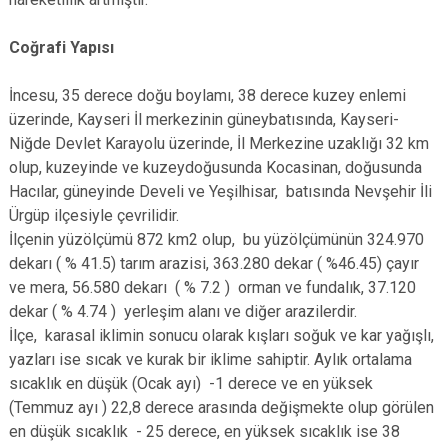
Coğrafi Yapısı
İncesu, 35 derece doğu boylamı, 38 derece kuzey enlemi
üzerinde, Kayseri İl merkezinin güneybatısında, Kayseri-
Niğde Devlet Karayolu üzerinde, İl Merkezine uzaklığı 32 km
olup, kuzeyinde ve kuzeydoğusunda Kocasinan, doğusunda
Hacılar, güneyinde Develi ve Yeşilhisar, batısında Nevşehir İli
Ürgüp ilçesiyle çevrilidir.
İlçenin yüzölçümü 872 km2 olup, bu yüzölçümünün 324.970
dekarı ( % 41.5) tarım arazisi, 363.280 dekar ( %46.45) çayır
ve mera, 56.580 dekarı ( % 7.2 ) orman ve fundalık, 37.120
dekar ( % 4.74 ) yerleşim alanı ve diğer arazilerdir.
İlçe, karasal iklimin sonucu olarak kışları soğuk ve kar yağışlı,
yazları ise sıcak ve kurak bir iklime sahiptir. Aylık ortalama
sıcaklık en düşük (Ocak ayı) -1 derece ve en yüksek
(Temmuz ayı ) 22,8 derece arasında değişmekte olup görülen
en düşük sıcaklık - 25 derece, en yüksek sıcaklık ise 38