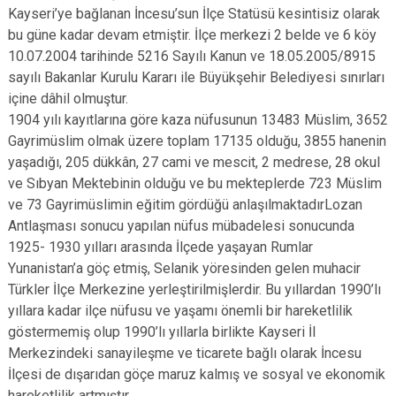
Kayseri’ye bağlanan İncesu’sun İlçe Statüsü kesintisiz olarak
bu güne kadar devam etmiştir. İlçe merkezi 2 belde ve 6 köy
10.07.2004 tarihinde 5216 Sayılı Kanun ve 18.05.2005/8915
sayılı Bakanlar Kurulu Kararı ile Büyükşehir Belediyesi sınırları
içine dâhil olmuştur.
1904 yılı kayıtlarına göre kaza nüfusunun 13483 Müslim, 3652
Gayrimüslim olmak üzere toplam 17135 olduğu, 3855 hanenin
yaşadığı, 205 dükkân, 27 cami ve mescit, 2 medrese, 28 okul
ve Sıbyan Mektebinin olduğu ve bu mekteplerde 723 Müslim
ve 73 Gayrimüslimin eğitim gördüğü anlaşılmaktadırLozan
Antlaşması sonucu yapılan nüfus mübadelesi sonucunda
1925- 1930 yılları arasında İlçede yaşayan Rumlar
Yunanistan’a göç etmiş, Selanik yöresinden gelen muhacir
Türkler İlçe Merkezine yerleştirilmişlerdir. Bu yıllardan 1990’lı
yıllara kadar ilçe nüfusu ve yaşamı önemli bir hareketlilik
göstermemiş olup 1990’lı yıllarla birlikte Kayseri İl
Merkezindeki sanayileşme ve ticarete bağlı olarak İncesu
İlçesi de dışarıdan göçe maruz kalmış ve sosyal ve ekonomik
hareketlilik artmıştır.