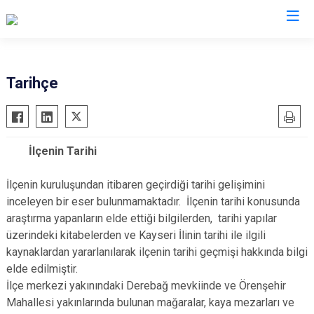
Kayseri
Tarihçe
Akkışla
Özvatan
Bünyan
Pınarbaşı
İlçenin Tarihi
Develi
Sarıoğlan
Felahiye
Sarız
İlçenin kuruluşundan itibaren geçirdiği tarihi gelişimini
Hacılar
Talas
inceleyen bir eser bulunmamaktadır. İlçenin tarihi konusunda
araştırma yapanların elde ettiği bilgilerden, tarihi yapılar
İncesu
Tomarza
üzerindeki kitabelerden ve Kayseri İlinin tarihi ile ilgili
Kocasinan
Yahyalı
kaynaklardan yararlanılarak ilçenin tarihi geçmişi hakkında bilgi
Melikgazi
Yeşilhisar
elde edilmiştir.
İlçe merkezi yakınındaki Derebağ mevkiinde ve Örenşehir
Mahallesi yakınlarında bulunan mağaralar, kaya mezarları ve