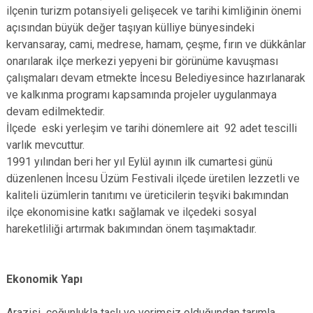
ilçenin turizm potansiyeli gelişecek ve tarihi kimliğinin önemi
açısından büyük değer taşıyan külliye bünyesindeki
kervansaray, cami, medrese, hamam, çeşme, fırın ve dükkânlar
onarılarak ilçe merkezi yepyeni bir görünüme kavuşması
çalışmaları devam etmekte İncesu Belediyesince hazırlanarak
ve kalkınma programı kapsamında projeler uygulanmaya
devam edilmektedir.
İlçede eski yerleşim ve tarihi dönemlere ait 92 adet tescilli
varlık mevcuttur.
1991 yılından beri her yıl Eylül ayının ilk cumartesi günü
düzenlenen İncesu Üzüm Festivali ilçede üretilen lezzetli ve
kaliteli üzümlerin tanıtımı ve üreticilerin teşviki bakımından
ilçe ekonomisine katkı sağlamak ve ilçedeki sosyal
hareketliliği artırmak bakımından önem taşımaktadır.
Ekonomik Yapı
Arazisi çoğunlukla taşlı ve verimsiz olduğundan tarımla