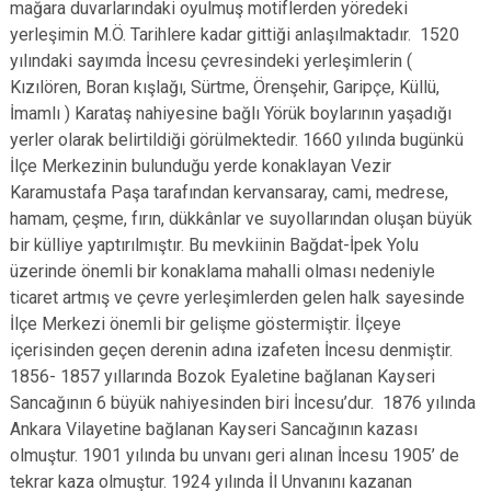
mağara duvarlarındaki oyulmuş motiflerden yöredeki
yerleşimin M.Ö. Tarihlere kadar gittiği anlaşılmaktadır. 1520
yılındaki sayımda İncesu çevresindeki yerleşimlerin (
Kızılören, Boran kışlağı, Sürtme, Örenşehir, Garipçe, Küllü,
İmamlı ) Karataş nahiyesine bağlı Yörük boylarının yaşadığı
yerler olarak belirtildiği görülmektedir. 1660 yılında bugünkü
İlçe Merkezinin bulunduğu yerde konaklayan Vezir
Karamustafa Paşa tarafından kervansaray, cami, medrese,
hamam, çeşme, fırın, dükkânlar ve suyollarından oluşan büyük
bir külliye yaptırılmıştır. Bu mevkiinin Bağdat-İpek Yolu
üzerinde önemli bir konaklama mahalli olması nedeniyle
ticaret artmış ve çevre yerleşimlerden gelen halk sayesinde
İlçe Merkezi önemli bir gelişme göstermiştir. İlçeye
içerisinden geçen derenin adına izafeten İncesu denmiştir.
1856- 1857 yıllarında Bozok Eyaletine bağlanan Kayseri
Sancağının 6 büyük nahiyesinden biri İncesu’dur. 1876 yılında
Ankara Vilayetine bağlanan Kayseri Sancağının kazası
olmuştur. 1901 yılında bu unvanı geri alınan İncesu 1905’ de
tekrar kaza olmuştur. 1924 yılında İl Unvanını kazanan