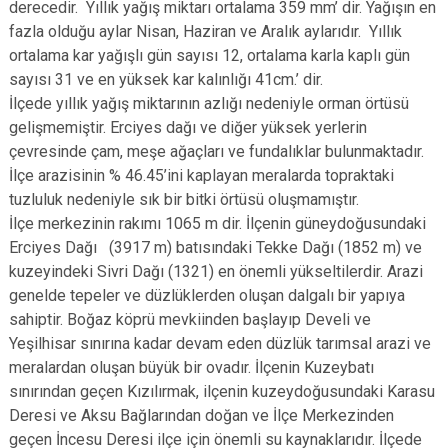
derecedir. Yıllık yağış miktarı ortalama 359 mm’ dir. Yağışın en
fazla olduğu aylar Nisan, Haziran ve Aralık aylarıdır. Yıllık
ortalama kar yağışlı gün sayısı 12, ortalama karla kaplı gün
sayısı 31 ve en yüksek kar kalınlığı 41cm.’ dir.
İlçede yıllık yağış miktarının azlığı nedeniyle orman örtüsü
gelişmemiştir. Erciyes dağı ve diğer yüksek yerlerin
çevresinde çam, meşe ağaçları ve fundalıklar bulunmaktadır.
İlçe arazisinin % 46.45’ini kaplayan meralarda topraktaki
tuzluluk nedeniyle sık bir bitki örtüsü oluşmamıştır.
İlçe merkezinin rakımı 1065 m dir. İlçenin güneydoğusundaki
Erciyes Dağı (3917 m) batısındaki Tekke Dağı (1852 m) ve
kuzeyindeki Sivri Dağı (1321) en önemli yükseltilerdir. Arazi
genelde tepeler ve düzlüklerden oluşan dalgalı bir yapıya
sahiptir. Boğaz köprü mevkiinden başlayıp Develi ve
Yeşilhisar sınırına kadar devam eden düzlük tarımsal arazi ve
meralardan oluşan büyük bir ovadır. İlçenin Kuzeybatı
sınırından geçen Kızılırmak, ilçenin kuzeydoğusundaki Karasu
Deresi ve Aksu Bağlarından doğan ve İlçe Merkezinden
geçen İncesu Deresi ilçe için önemli su kaynaklarıdır. İlçede