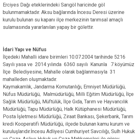
Erciyes Dağı eteklerindeki Sarıgöl haricinde göl
bulunmamaktadır. Aksu bağlarında İncesu Deresi üzerine
kurulu bulunan su kapanı ilçe merkezinin tarımsal amaçlı
sulamasında yararlanılan yapay bir gölettir.
İdari Yapı ve Nüfus
İlçedeki Mahalli idare birimleri 10.07.2004 tarihinde 5216
Sayılı yasa ve 2014 yılında 6360 sayılı Kanunla 7 köyümüz
İlçe Belediyesine, Mahalle olarak bağlanmasıyla 31
mahalleden oluşmaktadır.
Kaymakamlık, Jandarma Komutanlığı, Emniyet Müdürlüğü,
Nüfus Müdürlüğü, Malmüdürlüğü, Milli Eğitim Müdürlüğü, İlçe
Sağlık Müdürlüğü, Müftülük, İlçe Gıda, Tarım ve Hayvancılık
Müdürlüğü, Tapu Müdürlüğü, Halk Kütüphanesi Müdürlüğü,
Posta İşletmesi Müdürlüğü, Ziraat Bankası, Şekerbank, Tarım
kredi Kooperatifi Müdürlüğü, ilçede bulunan kamu kurum ve
kuruluşlarıdır.İncesu Adliyesi Cumhuriyet Savcılığı, Sulh Hukuk
ve Ceza, Asliye Hukuk ve Ceza Mahkemeleri ile görev