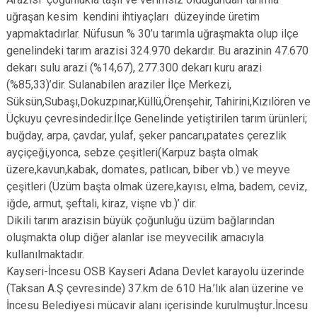
uğraşan kesim kendini ihtiyaçları düzeyinde üretim
yapmaktadırlar. Nüfusun % 30’u tarımla uğraşmakta olup ilçe
genelindeki tarım arazisi 324.970 dekardır. Bu arazinin 47.670
dekarı sulu arazi (%14,67), 277.300 dekarı kuru arazi
(%85,33)’dir. Sulanabilen araziler İlçe Merkezi,
Süksün,Subaşı,Dokuzpınar,Küllü,Örenşehir, Tahirini,Kızılören ve
Üçkuyu çevresindedir.İlçe Genelinde yetiştirilen tarım ürünleri;
buğday, arpa, çavdar, yulaf, şeker pancarı,patates çerezlik
ayçiçeği,yonca, sebze çeşitleri(Karpuz başta olmak
üzere,kavun,kabak, domates, patlıcan, biber vb.) ve meyve
çeşitleri (Üzüm başta olmak üzere,kayısı, elma, badem, ceviz,
iğde, armut, şeftali, kiraz, vişne vb.)’ dir.
Dikili tarım arazisin büyük çoğunluğu üzüm bağlarından
oluşmakta olup diğer alanlar ise meyvecilik amacıyla
kullanılmaktadır.
Kayseri-İncesu OSB Kayseri Adana Devlet karayolu üzerinde
(Taksan A.Ş çevresinde) 37.km de 610 Ha.’lık alan üzerine ve
İncesu Belediyesi mücavir alanı içerisinde kurulmuştur
.
İncesu