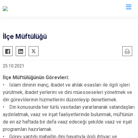
Kayseri
İlçe Müftülüğü
Akkışla
Özvatan
Bünyan
Pınarbaşı
25.10.2021
Develi
Sarıoğlan
Felahiye
Sarız
İlçe Müftülüğünün Görevleri:
• İslam dininin inanç, ibadet ve ahlak esasları ile ilgili işleri
Hacılar
Talas
yürütmek, ibadet yerlerini ve dini müesseseleri yönetmek ve
İncesu
Tomarza
din görevlilerinin hizmetlerini düzenleyip denetlemek.
Kocasinan
Yahyalı
• Din konusunda her türlü vasıtadan yararlanarak vatandaşları
aydınlatmak, vaaz ve irşat faaliyetlerinde bulunmak, müftünün
Melikgazi
Yeşilhisar
de en az haftada bir defa vaaz edeceği şekilde vaaz ve irşat
programları hazırlamak.
• Görev yaptığı mahallin dini hayatıyla ilgili ihtiyaç ve