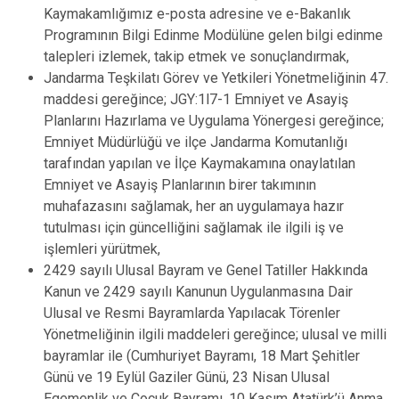
Kaymakamlığımız e-posta adresine ve e-Bakanlık
Programının Bilgi Edinme Modülüne gelen bilgi edinme
talepleri izlemek, takip etmek ve sonuçlandırmak,
Jandarma Teşkilatı Görev ve Yetkileri Yönetmeliğinin 47.
maddesi gereğince; JGY:1l7-1 Emniyet ve Asayiş
Planlarını Hazırlama ve Uygulama Yönergesi gereğince;
Emniyet Müdürlüğü ve ilçe Jandarma Komutanlığı
tarafından yapılan ve İlçe Kaymakamına onaylatılan
Emniyet ve Asayiş Planlarının birer takımının
muhafazasını sağlamak, her an uygulamaya hazır
tutulması için güncelliğini sağlamak ile ilgili iş ve
işlemleri yürütmek,
2429 sayılı Ulusal Bayram ve Genel Tatiller Hakkında
Kanun ve 2429 sayılı Kanunun Uygulanmasına Dair
Ulusal ve Resmi Bayramlarda Yapılacak Törenler
Yönetmeliğinin ilgili maddeleri gereğince; ulusal ve milli
bayramlar ile (Cumhuriyet Bayramı, 18 Mart Şehitler
Günü ve 19 Eylül Gaziler Günü, 23 Nisan Ulusal
Egemenlik ve Çocuk Bayramı, 10 Kasım Atatürk’ü Anma