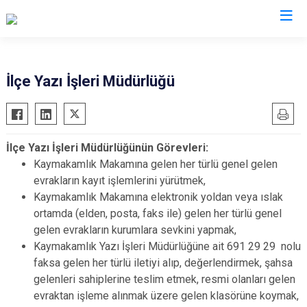
Kayseri
İlçe Yazı İşleri Müdürlüğü
Akkışla
Özvatan
Bünyan
Pınarbaşı
İlçe Yazı İşleri Müdürlüğünün Görevleri:
Develi
Sarıoğlan
Kaymakamlık Makamına gelen her türlü genel gelen
Felahiye
Sarız
evrakların kayıt işlemlerini yürütmek,
Hacılar
Talas
Kaymakamlık Makamına elektronik yoldan veya ıslak
ortamda (elden, posta, faks ile) gelen her türlü genel
İncesu
Tomarza
gelen evrakların kurumlara sevkini yapmak,
Kocasinan
Yahyalı
Kaymakamlık Yazı İşleri Müdürlüğüne ait 691 29 29 nolu
Melikgazi
Yeşilhisar
faksa gelen her türlü iletiyi alıp, değerlendirmek, şahsa
gelenleri sahiplerine teslim etmek, resmi olanları gelen
evraktan işleme alınmak üzere gelen klasörüne koymak,