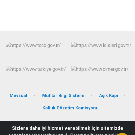
Mevzuat
Muhtar Bilgi Sistemi
Açık Kapı
Kolluk Gözetim Komisyonu
Bahçelievler Mah. Cumhuriyet Blv. Hükümet Konağı Kat:3
Sizlere daha iyi hizmet verebilmek için sitemizde
İncesu/KAYSERİ