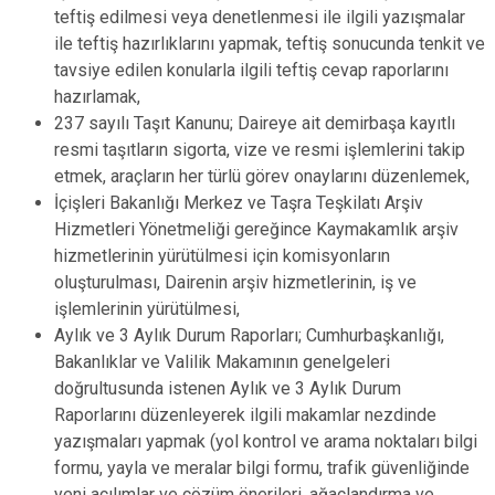
teftiş edilmesi veya denetlenmesi ile ilgili yazışmalar
ile teftiş hazırlıklarını yapmak, teftiş sonucunda tenkit ve
tavsiye edilen konularla ilgili teftiş cevap raporlarını
hazırlamak,
237 sayılı Taşıt Kanunu; Daireye ait demirbaşa kayıtlı
resmi taşıtların sigorta, vize ve resmi işlemlerini takip
etmek, araçların her türlü görev onaylarını düzenlemek,
İçişleri Bakanlığı Merkez ve Taşra Teşkilatı Arşiv
Hizmetleri Yönetmeliği gereğince Kaymakamlık arşiv
hizmetlerinin yürütülmesi için komisyonların
oluşturulması, Dairenin arşiv hizmetlerinin, iş ve
işlemlerinin yürütülmesi,
Aylık ve 3 Aylık Durum Raporları; Cumhurbaşkanlığı,
Bakanlıklar ve Valilik Makamının genelgeleri
doğrultusunda istenen Aylık ve 3 Aylık Durum
Raporlarını düzenleyerek ilgili makamlar nezdinde
yazışmaları yapmak (yol kontrol ve arama noktaları bilgi
formu, yayla ve meralar bilgi formu, trafik güvenliğinde
yeni açılımlar ve çözüm önerileri, ağaçlandırma ve