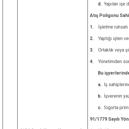
d.
Yapılan işe d
Atış Poligonu Sah
1.
İşletme ruhsatı
2.
Yaptığı işten ve
3.
Ortaklık veya ş
4.
Yönetimden sorum
Bu işyerlerinde 
a.
İş sahipleri
b.
İşverenin yaz
c.
Sigorta prim
91/1779 Sayılı Yö