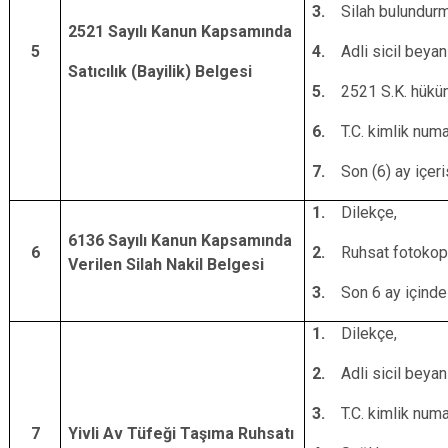
3.
Silah bulundurm
2521 Sayılı Kanun Kapsamında
5
4.
Adli sicil beyanı
Satıcılık (Bayilik) Belgesi
5.
2521 S.K. hüküm
6.
T.C. kimlik numa
7.
Son (6) ay içeri
1.
Dilekçe,
6136 Sayılı Kanun Kapsamında
6
2.
Ruhsat fotokopi
Verilen Silah Nakil Belgesi
3.
Son 6 ay içinde
1.
Dilekçe,
2.
Adli sicil beyanı
3.
T.C. kimlik numa
7
Yivli Av Tüfeği Taşıma Ruhsatı