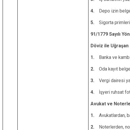
4.
Depo izin belge
5.
Sigorta primler
91/1779 Sayılı Yön
Döviz ile Uğraşan 
1.
Banka ve kambi
2.
Oda kayıt belge
3.
Vergi dairesi ya
4.
İşyeri ruhsat fot
Avukat ve Noterl
1.
Avukatlardan, ba
2.
Noterlerden, no