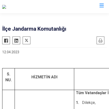
Kayseri
İlçe Jandarma Komutanlığı
Akkışla
Özvatan
Bünyan
Pınarbaşı
12.04.2023
Develi
Sarıoğlan
Felahiye
Sarız
Hacılar
Talas
S.
İncesu
Tomarza
HİZMETİN ADI
NU.
Kocasinan
Yahyalı
Melikgazi
Yeşilhisar
Tüm Vatandaşlar İ
1.
Dilekçe,