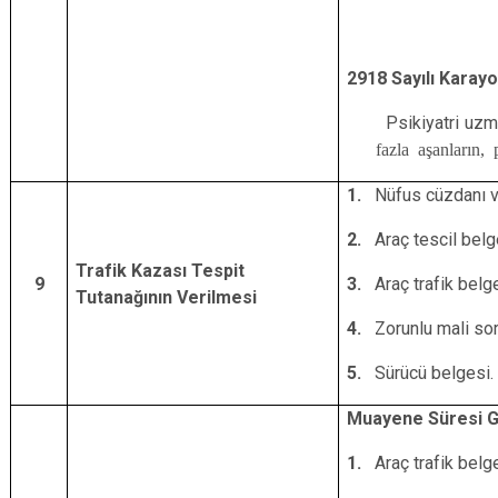
2918 Sayılı Karay
Psikiyatri uzmanı
fazla aşanların,
1.
Nüfus cüzdanı v
2.
Araç tescil belg
Trafik Kazası Tespit
9
3.
Araç trafik belg
Tutanağının Verilmesi
4.
Zorunlu mali sor
5.
Sürücü belgesi.
Muayene Süresi G
1.
Araç trafik belg