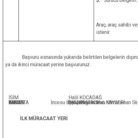
5.
Sürücü belgesi
.
Araç, araç sahibi ve
istenir.
Başvuru esnasında yukarıda belirtilen belgelerin dışında b
ya da ikinci müracaat yerine başvurunuz.
İSİM :Halil KOCADAĞ
UNVAN :İlçe J.K.
ADRES :Bahçelievler Mah.Mimarsinan Sk
TEL :03526913028
FAKS :
E-POSTA :
İncesu İlçe J.K.lığı İncesu KAYSERİ
İLK MÜRACAAT YERİ