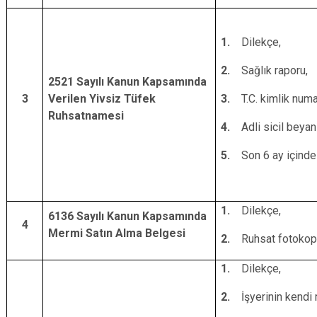
1.
Dilekçe,
2.
Sağlık raporu,
2521 Sayılı Kanun Kapsamında
3
Verilen Yivsiz Tüfek
3.
T.C. kimlik numa
Ruhsatnamesi
4.
Adli sicil beyanı
5.
Son 6 ay içinde
1.
Dilekçe,
6136 Sayılı Kanun Kapsamında
4
Mermi Satın Alma Belgesi
2.
Ruhsat fotokopi
1.
Dilekçe,
2.
İşyerinin kendi