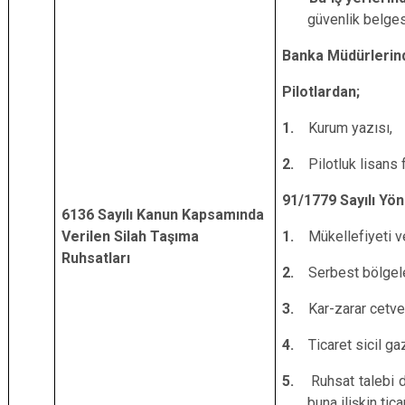
güvenlik belges
Banka Müdürlerin
Pilotlardan;
1.
Kurum yazısı,
2.
Pilotluk lisans 
91/1779 Sayılı Yö
6136 Sayılı Kanun Kapsamında
Verilen Silah Taşıma
1.
Mükellefiyeti ve
Ruhsatları
2.
Serbest bölgele
3.
Kar-zarar cetvel
4.
Ticaret sicil g
5.
Ruhsat talebi d
buna ilişkin tica