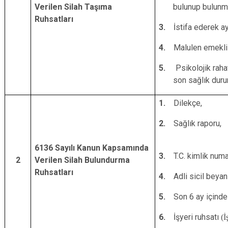
Verilen Silah Taşıma
bulunup bulunma
Ruhsatları
3.
İstifa ederek a
4.
Malulen emekli 
5.
Psikolojik rah
son sağlık duru
1.
Dilekçe,
2.
Sağlık raporu,
6136 Sayılı Kanun Kapsamında
3.
T.C. kimlik numa
2
Verilen Silah Bulundurma
Ruhsatları
4.
Adli sicil beyanı
5.
Son 6 ay içinde
6.
İşyeri ruhsatı
(İ