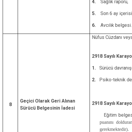
4.
Sağlık raporu,
5.
Son 6 ay içeris
6.
Avcılık belgesi.
Nüfus Cüzdanı veya 
2918 Sayılı Karayo
1.
Sürücü davranışı
2.
Psiko-teknik de
Geçici Olarak Geri Alınan
2918 Sayılı Karayo
8
Sürücü Belgesinin İadesi
Eğitim belgesi, p
puanını dolduran
gerekmektedir).