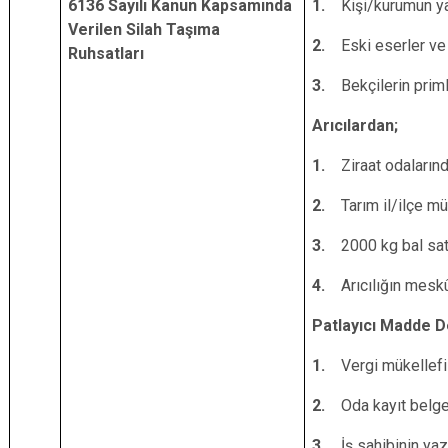
6136 Sayılı Kanun Kapsamında
1.
Kişi/kurumun ya
Verilen Silah Taşıma
2.
Eski eserler ve 
Ruhsatları
3.
Bekçilerin prim
Arıcılardan;
1.
Ziraat odaların
2.
Tarım il/ilçe m
3.
2000 kg
bal sa
4.
Arıcılığın meskû
Patlayıcı Madde D
1.
Vergi mükellefi
2.
Oda kayıt belge
3.
İş sahibinin yaz