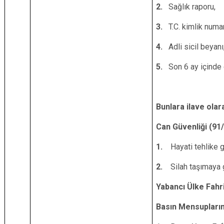
2.
Sağlık raporu,
3.
T.C. kimlik numa
4.
Adli sicil beyanı
5.
Son 6 ay içinde 
Bunlara ilave olar
Can Güvenliği (
91/
1.
Hayati tehlike g
2.
Silah taşımaya g
Yabancı Ülke Fahri
Basın Mensupları