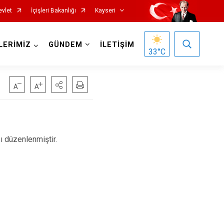
evlet
İçişleri Bakanlığı
Kayseri
LERİMİZ
GÜNDEM
İLETİŞİM
33
°C
 düzenlenmiştir.
Özvatan
Pınarbaşı
Sarıoğlan
Sarız
Talas