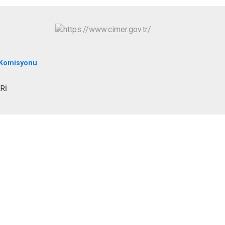
Tomarza
Yahyalı
Yeşilhisar
 Komisyonu
Rİ