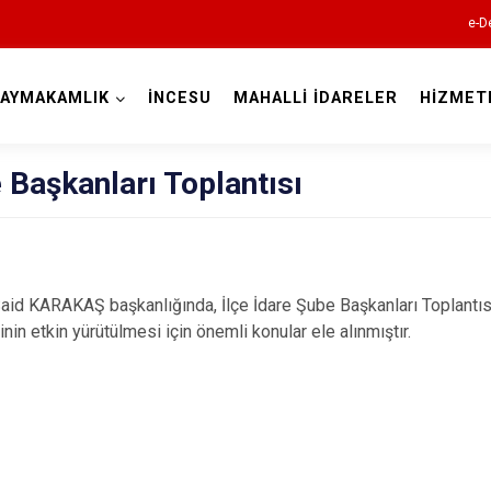
e-D
AYMAKAMLIK
İNCESU
MAHALLİ İDARELER
HİZMET
Kayseri
e Başkanları Toplantısı
d KARAKAŞ başkanlığında, İlçe İdare Şube Başkanları Toplantısı
Akkışla
nin etkin yürütülmesi için önemli konular ele alınmıştır.
Bünyan
Develi
Felahiye
Hacılar