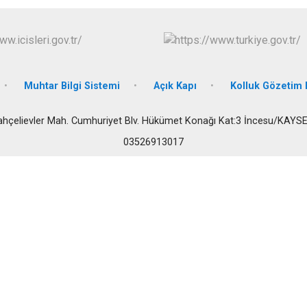
İncesu
Kocasinan
Melikgazi
Muhtar Bilgi Sistemi
Açık Kapı
Kolluk Gözetim
ahçelievler Mah. Cumhuriyet Blv. Hükümet Konağı Kat:3 İncesu/KAYSE
03526913017