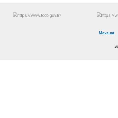
Mevzuat
B