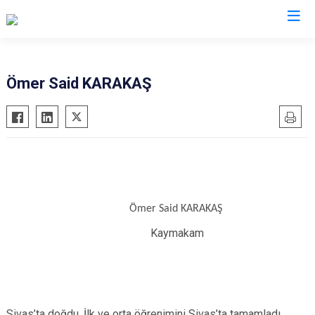
Kayseri
Ömer Said KARAKAŞ
Akkışla
Özvatan
Bünyan
Pınarbaşı
Develi
Sarıoğlan
Felahiye
Sarız
Hacılar
Talas
Ömer Said KARAKAŞ
İncesu
Tomarza
Kaymakam
Kocasinan
Yahyalı
Melikgazi
Yeşilhisar
Sivas’ta doğdu. İlk ve orta öğrenimini Sivas’ta tamamladı.